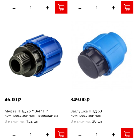
–
+
–
+
46.00
349.00
Муфта ПНД 25 * 3/4" НР
Заглушка ПНД 63
компрессионная переходная
компрессионная
В наличии:
152 шт
В наличии:
30 шт
–
+
–
+