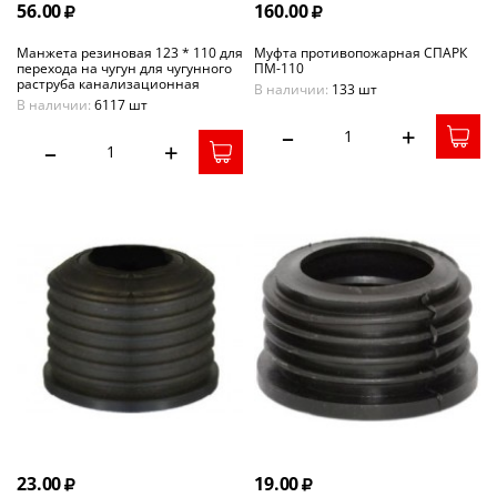
56.00
160.00
Манжета резиновая 123 * 110 для
Муфта противопожарная СПАРК
перехода на чугун для чугунного
ПМ-110
раструба канализационная
В наличии:
133 шт
В наличии:
6117 шт
–
+
–
+
23.00
19.00