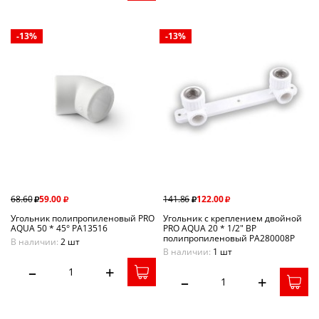
-13%
-13%
68.60
59.00
141.86
122.00
Угольник полипропиленовый PRO
Угольник c креплением двойной
AQUA 50 * 45° PA13516
PRO AQUA 20 * 1/2" ВР
полипропиленовый PA280008P
В наличии:
2 шт
В наличии:
1 шт
–
+
–
+