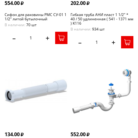
554.00
202.00
Сифон для раковины РМС СУ-01 1
Гибкая труба АНИ пласт 1 1/2" *
1/2" литой бутылочный
40 / 50 удлиненная ( 541 - 1371 мм
) K116
В наличии:
70 шт
В наличии:
934 шт
–
+
–
+
134.00
552.00