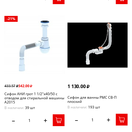
-21%
1 130.00
433.57
342.00
Сифон АНИ грот 1 1/2"х40/50 с
Сифон для ванны РМС СВ-П
отводом для стиральной машины
плоский
A2015
В наличии:
193 шт
В наличии:
39 шт
–
+
–
+