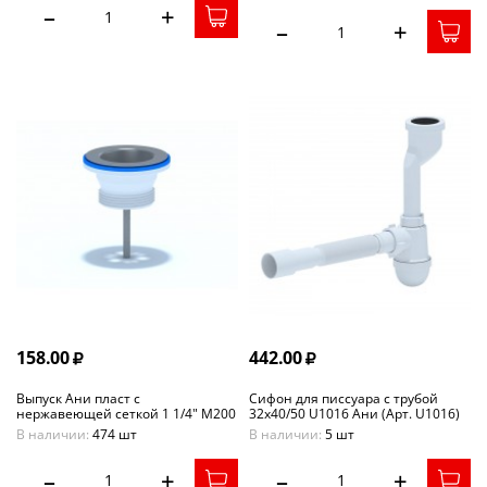
–
+
–
+
158.00
442.00
Выпуск Ани пласт с
Сифон для писсуара с трубой
нержавеющей сеткой 1 1/4" М200
32х40/50 U1016 Ани (Арт. U1016)
В наличии:
474 шт
В наличии:
5 шт
–
+
–
+