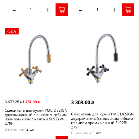
–
+
–
+
-52%
3 308.00
3 673.25
1 751.00
Смеситель для кухни РМС DESIGN
Смеситель для кухни РМС DESIGN
двухрычажный с высоким гибким
двухрычажный с высоким гибким
изливом хром / желтый SL92YW-
изливом хром / черный SL92BL-
279F
279F
В наличии:
2 шт
В наличии:
1 шт