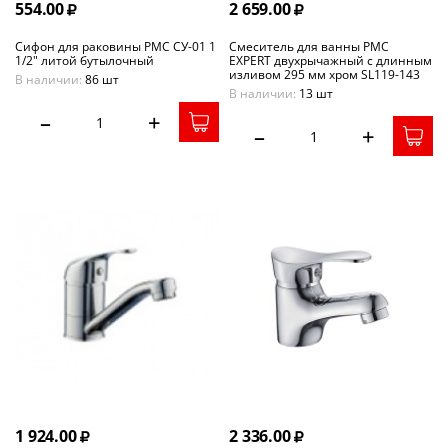
554.00
2 659.00
Сифон для раковины РМС СУ-01 1
Смеситель для ванны РМС
1/2" литой бутылочный
EXPERT двухрычажный с длинным
изливом 295 мм хром SL119-143
В наличии:
86 шт
В наличии:
13 шт
–
+
–
+
1 924.00
2 336.00