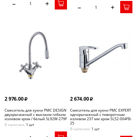
–
+
–
+
2 976.00
2 674.00
Смеситель для кухни РМС DESIGN
Смеситель для кухни РМС EXPERT
двухрычажный с высоким гибким
однорычажный с поворотным
изливом хром / белый SL92W-279F
изливом 237 мм хром SL52-004FB-
25
В наличии:
1 шт
В наличии:
1 шт