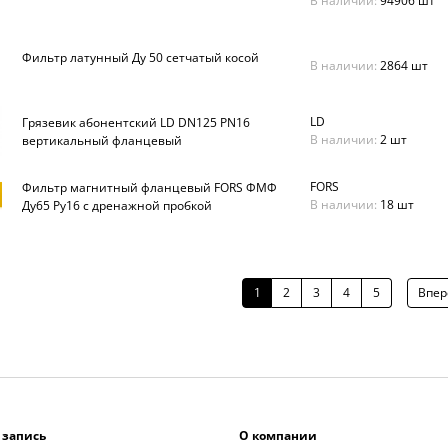
В наличии:
94906 шт
Фильтр латунный Ду 50 сетчатый косой
В наличии:
2864 шт
LD
Грязевик абонентский LD DN125 PN16
В наличии:
2 шт
вертикальный фланцевый
FORS
Фильтр магнитный фланцевый FORS ФМФ
В наличии:
18 шт
Ду65 Ру16 с дренажной пробкой
1
2
3
4
5
Впер
 запись
О компании