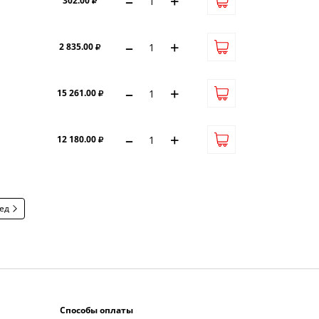
–
+
302.00
–
+
2 835.00
–
+
15 261.00
–
+
12 180.00
ед
Способы оплаты