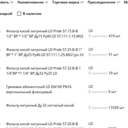
овать
Наименование
Торговая марка
Присоединение
Ма
скидкой
В наличии
LD
Фильтр косой латунный LD Pride 57.15.В-В
В наличии:
419 шт
1/2" ВР * 1/2" ВР Ду15 Ру40 LD 57.111.1.15.M02
(уп.36 шт)
LD
Фильтр косой латунный LD Pride 57.25.В-В 1"
В наличии:
51 шт
ВР * 1" ВР Ду25 Ру40 LD 57.111.1.25.M02 (уп.10
шт)
LD
Фильтр косой латунный LD Pride 57.32.В-В 1
В наличии:
19 шт
1/4"ВР *1 1/4" ВР Ду32 Ру25 LD
57.111.1.32.M02 (уп.8шт)
LD
Грязевик абонентский LD DN100 PN16
В наличии:
6 шт
вертикальный фланцевый
Фильтр латунный Ду 32 сетчатый косой
В наличии:
11039 шт
LD
Фильтр косой латунный LD Pride 57.20.В-В