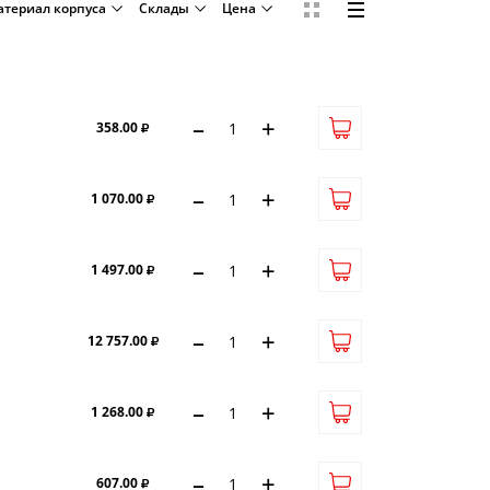
териал корпуса
Склады
Цена
–
+
358.00
–
+
1 070.00
–
+
1 497.00
–
+
12 757.00
–
+
1 268.00
–
+
607.00