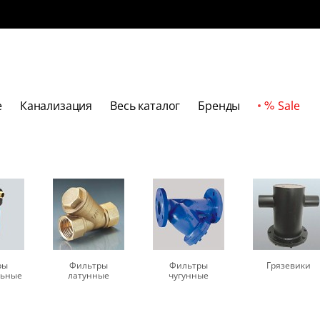
е
Канализация
Весь каталог
Бренды
Sale
ры
Фильтры
Фильтры
Грязевики
льные
латунные
чугунные