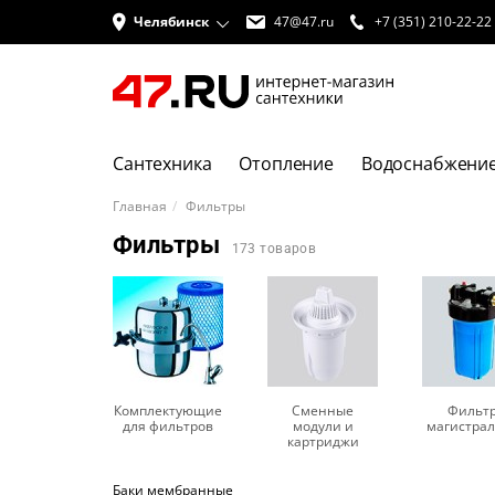
Челябинск
47@47.ru
+7 (351) 210-22-22
Сантехника
Отопление
Водоснабжени
Главная
Фильтры
Фильтры
173 товаров
Комплектующие
Сменные
Фильт
для фильтров
модули и
магистра
картриджи
Баки мембранные