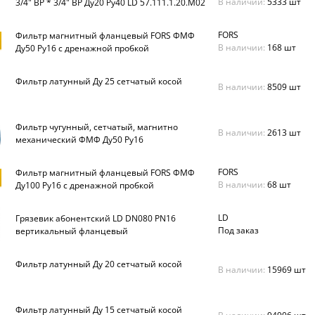
В наличии:
5333 шт
3/4" ВР * 3/4" ВР Ду20 Ру40 LD 57.111.1.20.M02
(уп.18 шт)
FORS
Фильтр магнитный фланцевый FORS ФМФ
В наличии:
168 шт
Ду50 Ру16 с дренажной пробкой
Фильтр латунный Ду 25 сетчатый косой
В наличии:
8509 шт
Фильтр чугунный, сетчатый, магнитно
В наличии:
2613 шт
механический ФМФ Ду50 Ру16
FORS
Фильтр магнитный фланцевый FORS ФМФ
В наличии:
68 шт
Ду100 Ру16 с дренажной пробкой
LD
Грязевик абонентский LD DN080 PN16
Под заказ
вертикальный фланцевый
Фильтр латунный Ду 20 сетчатый косой
В наличии:
15969 шт
Фильтр латунный Ду 15 сетчатый косой