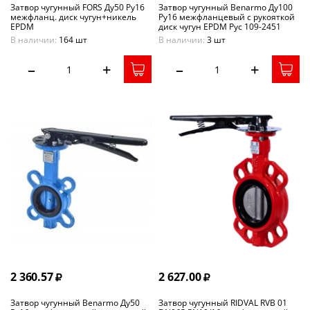
Затвор чугунный FORS Ду50 Ру16
Затвор чугунный Benarmo Ду100
межфланц. диск чугун+никель
Ру16 межфланцевый с рукояткой
EPDM
диск чугун EPDM Рус 109-2451
В наличии:
164 шт
В наличии:
3 шт
–
+
–
+
2 360.57
2 627.00
Затвор чугунный Benarmo Ду50
Затвор чугунный RIDVAL RVB 01