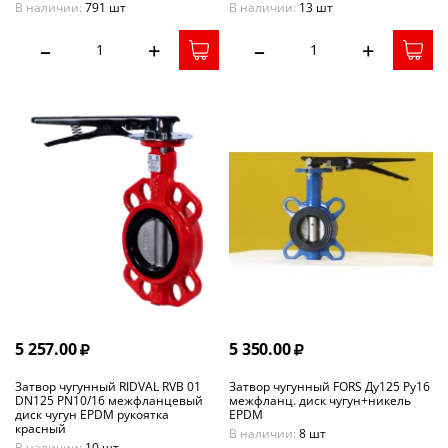
В наличии:
791 шт
В наличии:
13 шт
–
+
–
+
5 257.00
5 350.00
Затвор чугунный RIDVAL RVB 01
Затвор чугунный FORS Ду125 Ру16
DN125 PN10/16 межфланцевый
межфланц. диск чугун+никель
диск чугун EPDM рукоятка
EPDM
красный
В наличии:
8 шт
В наличии:
10 шт