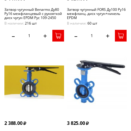
Затвор чугунный Benarmo Ду80
Затвор чугунный FORS Ду100 Ру16
Ру16 межфланцевый с рукояткой
межфланц. диск чугун+никель
диск чугун EPDM Рус 109-2450
EPDM
В наличии:
216 шт
В наличии:
60 шт
–
+
–
+
2 388.00
3 825.00