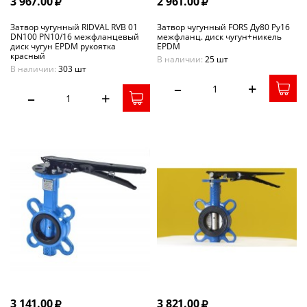
3 967.00
2 961.00
Затвор чугунный RIDVAL RVB 01
Затвор чугунный FORS Ду80 Ру16
DN100 PN10/16 межфланцевый
межфланц. диск чугун+никель
диск чугун EPDM рукоятка
EPDM
красный
В наличии:
25 шт
В наличии:
303 шт
–
+
–
+
3 141.00
3 821.00