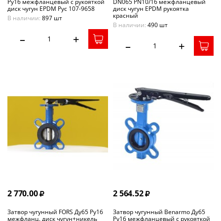
Ру16 межфланцевый с рукояткой
DN065 PN10/16 межфланцевый
диск чугун EPDM Рус 107-9658
диск чугун EPDM рукоятка
красный
В наличии:
897 шт
В наличии:
490 шт
–
+
–
+
2 770.00
2 564.52
Затвор чугунный FORS Ду65 Ру16
Затвор чугунный Benarmo Ду65
межфланц. диск чугун+никель
Ру16 межфланцевый с рукояткой