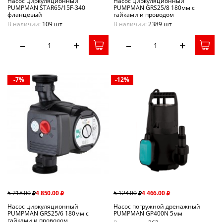
Насос циркуляционный
Насос циркуляционный
PUMPMAN STAR65/15F-340
PUMPMAN GRS25/8 180мм с
фланцевый
гайками и проводом
В наличии:
109 шт
В наличии:
2389 шт
–
+
–
+
-7%
-12%
5 218.00
4 850.00
5 124.00
4 466.00
Насос циркуляционный
Насос погружной дренажный
PUMPMAN GRS25/6 180мм с
PUMPMAN GP400N 5мм
гайками и проводом