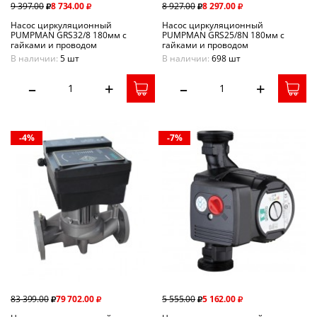
9 397.00
8 734.00
8 927.00
8 297.00
Насос циркуляционный
Насос циркуляционный
PUMPMAN GRS32/8 180мм с
PUMPMAN GRS25/8N 180мм с
гайками и проводом
гайками и проводом
В наличии:
5 шт
В наличии:
698 шт
–
+
–
+
-4%
-7%
83 399.00
79 702.00
5 555.00
5 162.00