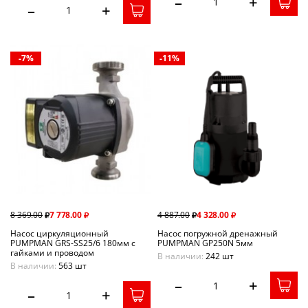
–
+
–
+
-7%
-11%
8 369.00
7 778.00
4 887.00
4 328.00
Насос циркуляционный
Насос погружной дренажный
PUMPMAN GRS-SS25/6 180мм с
PUMPMAN GP250N 5мм
гайками и проводом
В наличии:
242 шт
В наличии:
563 шт
–
+
–
+