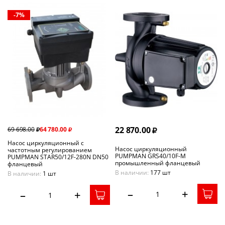
-7%
22 870.00
69 698.00
64 780.00
Насос циркуляционный с
Насос циркуляционный
частотным регулированием
PUMPMAN GRS40/10F-M
PUMPMAN STAR50/12F-280N DN50
промышленный фланцевый
фланцевый
В наличии:
177 шт
В наличии:
1 шт
–
+
–
+