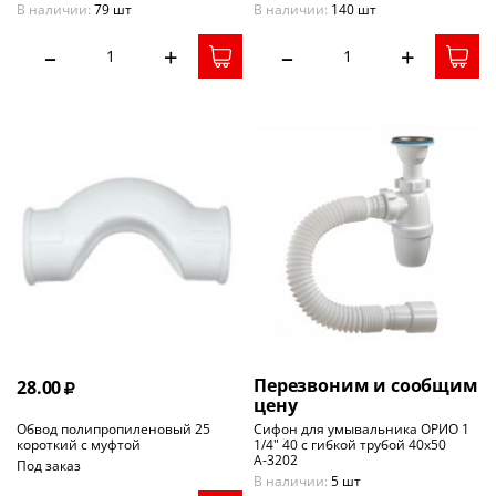
В наличии:
79 шт
В наличии:
140 шт
–
+
–
+
Перезвоним и сообщим
28.00
цену
Обвод полипропиленовый 25
Сифон для умывальника ОРИО 1
короткий с муфтой
1/4" 40 с гибкой трубой 40х50
А-3202
Под заказ
В наличии:
5 шт