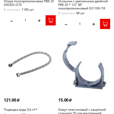
Опора полипропиленовая РВК 25
Угольник с креплением двойной
030303 /270
РВК 20 * 1/2" ВР
полипропиленовый 031106 /18
В наличии:
1185 шт
В наличии:
98 шт
–
+
–
+
121.00
15.00
Подводка вода 0,6 г/г*
Хомут пластиковый с защёлкой
стандарт 50 для внутренней