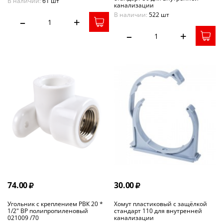
В наличии:
61 шт
канализации
В наличии:
522 шт
–
+
–
+
74.00
30.00
Угольник с креплением РВК 20 *
Хомут пластиковый с защёлкой
1/2" ВР полипропиленовый
стандарт 110 для внутренней
021009 /70
канализации