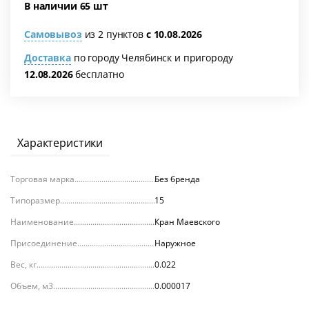
В наличии 65 шт
Самовывоз
из 2 пунктов
с 10.08.2026
Доставка
по городу Челябинск и пригороду
12.08.2026
бесплатно
я
Характеристики
Торговая марка
Без бренда
Типоразмер
15
Наименование
Кран Маевского
Присоединение
Наружное
Вес, кг
0.022
Объем, м3
0.000017