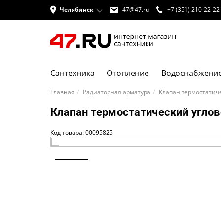
Челябинск
47@47.ru
+7 (351) 210-22-22
Сантехника
Отопление
Водоснабжени
Главная
Радиаторная арматура
Клапан термостатиче
Клапан термостатический углов
Код товара: 00095825