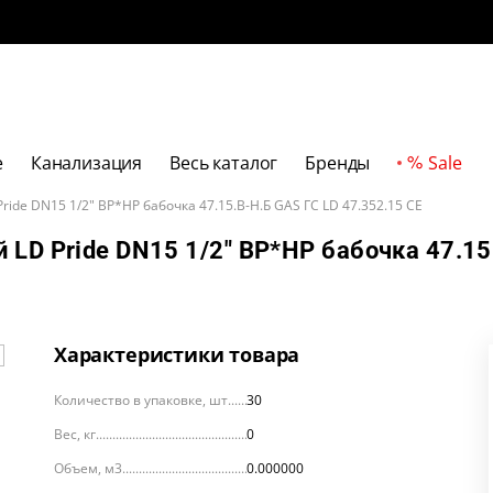
е
Канализация
Весь каталог
Бренды
Sale
ide DN15 1/2" ВР*НР бабочка 47.15.В-Н.Б GAS ГС LD 47.352.15 CE
 LD Pride DN15 1/2" ВР*НР бабочка 47.15
Характеристики товара
Количество в упаковке, шт
30
Вес, кг
0
Объем, м3
0.000000