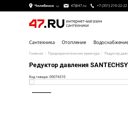
Челябинск
47@47.ru
+7 (351) 210-22-22
Сантехника
Отопление
Водоснабжени
Главная
Предохранительная арматура
Редуктор дав
Редуктор давления SANTECHSYS
Код товара: 00074310