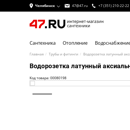
Челябинск
47@47.ru
+7 (351) 210-22-22
Сантехника
Отопление
Водоснабжени
Главная
Трубы и фитинги
Водорозетка латунный акс
Водорозетка латунный аксиальн
Код товара: 00080198