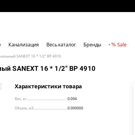
е
Канализация
Весь каталог
Бренды
Sale
иальный SANEXT 16 * 1/2" ВР 4910
ый SANEXT 16 * 1/2" ВР 4910
Характеристики товара
Вес, кг
0.094
Объем, м3
0.000000