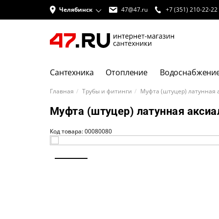
Челябинск
47@47.ru
+7 (351) 210-22-22
Сантехника
Отопление
Водоснабжени
Главная
Трубы и фитинги
Муфта (штуцер) латунная а
Муфта (штуцер) латунная аксиа
Код товара: 00080080