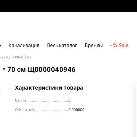
е
Канализация
Весь каталог
Бренды
Sale
0 см Щ0000040946
70 * 70 см Щ0000040946
Характеристики товара
Вес, кг
0
Объем, м3
0.000000