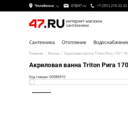
Челябинск
47@47.ru
+7 (351) 210-22-22
Сантехника
Отопление
Водоснабжени
Главная
Ванны
Акриловая ванна Triton Рига 170 * 7
Акриловая ванна Triton Рига 1
Код товара: 00086910