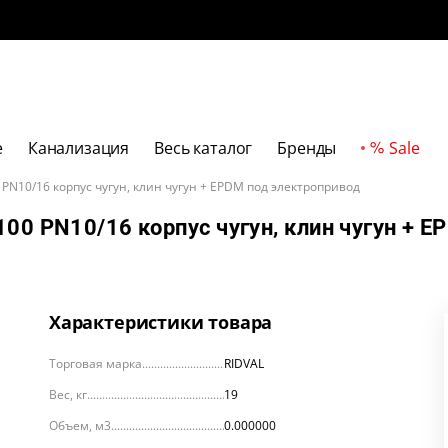
е
Канализация
Весь каталог
Бренды
Sale
 PN10/16 корпус чугун, клин чугун + EPDM под электропривод
00 PN10/16 корпус чугун, клин чугун + E
Характеристики товара
Торговая марка
RIDVAL
Вес, кг
19
Объем, м3
0.000000