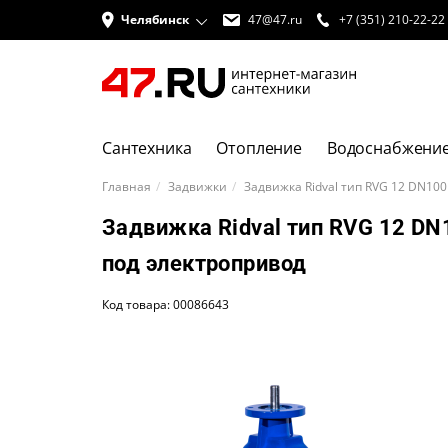
Челябинск
47@47.ru
+7 (351) 210-22-22
Сантехника
Отопление
Водоснабжени
Главная
Задвижки
Задвижка Ridval тип RVG 12 DN100
Задвижка Ridval тип RVG 12 DN1
под электропривод
Код товара: 00086643