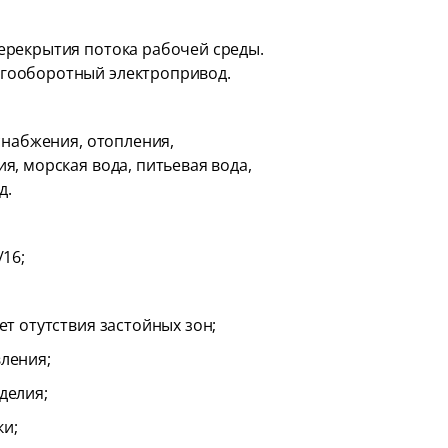
ерекрытия потока рабочей среды.
гооборотный электропривод.
снабжения, отопления,
, морская вода, питьевая вода,
д.
16;
т отутствия застойных зон;
ления;
делия;
ки;