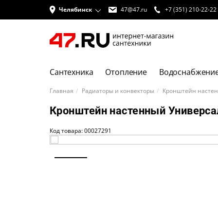
Челябинск
47@47.ru
+7 (351) 210-22-22
Сантехника
Отопление
Водоснабжени
Главная
Радиаторы и конвекторы
Кронштейн настен
Кронштейн настенный Универса
Код товара: 00027291