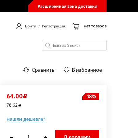
Расширенная зона доставки
нет товаров
Войти
/
Регистрация
Сравнить
В избранное
64.00
18
78.62
Нашли дешевле?
−
+
В корзину