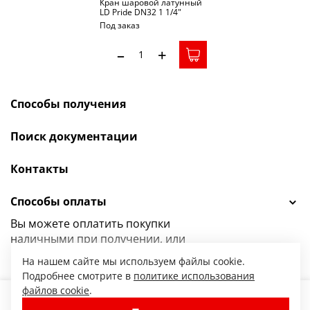
Кран шаровой латунный
LD Pride DN32 1 1/4"
ВР*НР рычаг стальной LD
Под заказ
47.123.1.32.M02
–
+
Способы получения
Поиск документации
Контакты
Способы оплаты
Вы можете оплатить покупки
наличными при получении, или
выбрать
другой способ оплаты.
На нашем сайте мы используем файлы cookie.
Подробнее смотрите в
политике использования
файлов cookie
.
1 689.00