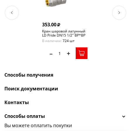
353.00
Кран шаровой латунный
LD Pride DN15 1/2" ВР*ВР
рычаг LD 47.301.15.
В наличии:
724 шт
–
+
Способы получения
Поиск документации
Контакты
Способы оплаты
Вы можете оплатить покупки