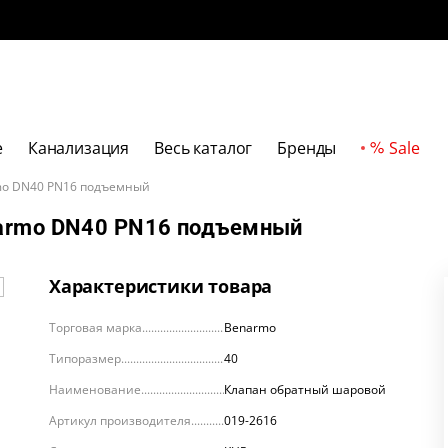
е
Канализация
Весь каталог
Бренды
Sale
mo DN40 PN16 подъемный
narmo DN40 PN16 подъемный
Характеристики товара
Торговая марка
Benarmo
Типоразмер
40
Наименование
Клапан обратный шаровой
Артикул производителя
019-2616