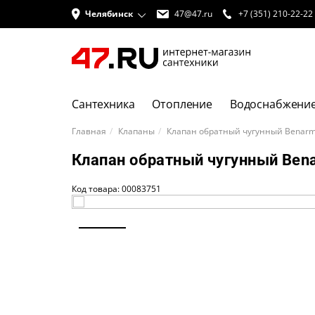
Челябинск
47@47.ru
+7 (351) 210-22-22
Сантехника
Отопление
Водоснабжени
Главная
Клапаны
Клапан обратный чугунный Benar
Клапан обратный чугунный Be
Код товара: 00083751