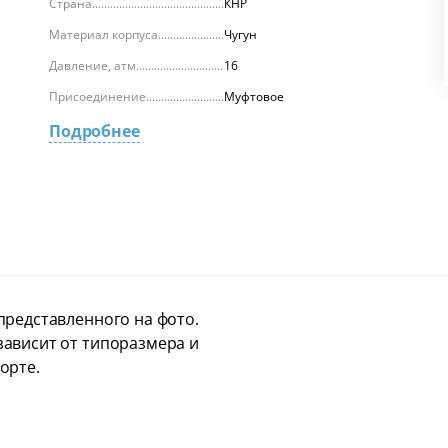
Страна
КНР
Материал корпуса
Чугун
Давление, атм.
16
Присоединение
Муфтовое
Подробнее
представленного на фото.
ависит от типоразмера и
орте.