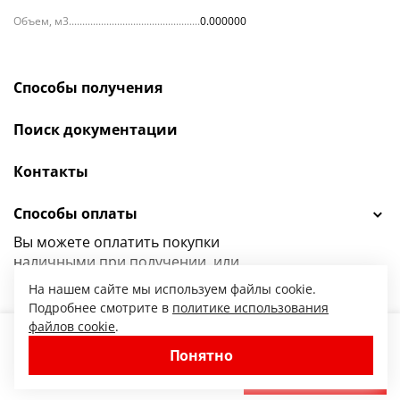
Объем, м3
0.000000
Способы получения
Поиск документации
Контакты
Способы оплаты
Вы можете оплатить покупки
наличными при получении, или
выбрать
другой способ оплаты.
На нашем сайте мы используем файлы cookie.
Подробнее смотрите в
политике использования
файлов cookie
.
Перезвоним и сообщим цену
Понятно
47.ru — интернет-магазин сантехники от
−
+
В корзину
© 2010-2026. Все права защищены.