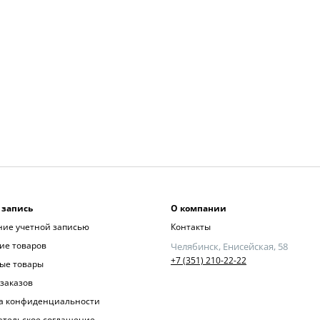
 запись
О компании
ние учетной записью
Контакты
ие товаров
Челябинск, Енисейская, 58
+7 (351) 210-22-22
ые товары
заказов
а конфиденциальности
ательское соглашение