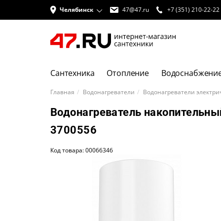
Челябинск
47@47.ru
+7 (351) 210-22-22
Сантехника
Отопление
Водоснабжени
Главная
Водонагреватели
Водонагреватели электри
Водонагреватель накопительный
3700556
Код товара: 00066346