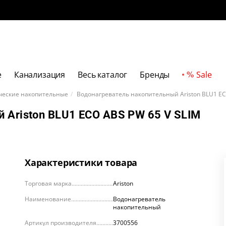
е
Канализация
Весь каталог
Бренды
Sale
ческие накопительные
Водонагреватель накопительный Ariston BLU1 EC
 Ariston BLU1 ECO ABS PW 65 V SLIM
Характеристики товара
Торговая марка
Ariston
Наименование
Водонагреватель
накопительный
Артикул производителя
3700556