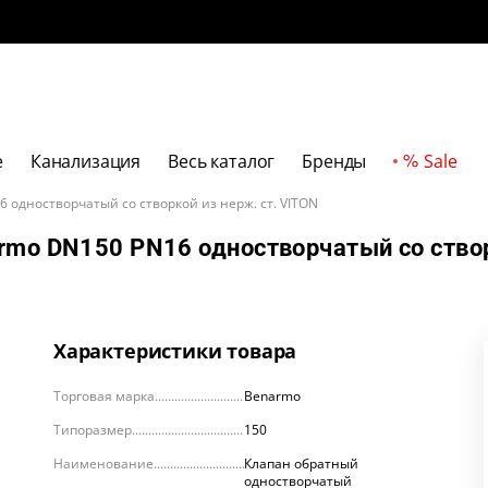
е
Канализация
Весь каталог
Бренды
Sale
 одностворчатый со створкой из нерж. ст. VITON
armo DN150 PN16 одностворчатый со ство
Характеристики товара
Торговая марка
Benarmo
Типоразмер
150
Наименование
Клапан обратный
одностворчатый