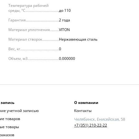
Температура рабочей
среды, °С
до 110
Гарантия
2 года
Материал уплотнения
VITON
Материал створок
Нержавеющая сталь
Вес, кг
0
Объем, м3
0.000000
 запись
О компании
ние учетной записью
Контакты
ие товаров
Челябинск, Енисейская, 58
+7 (351) 210-22-22
ые товары
заказов