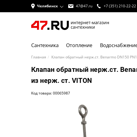
Челябинск
47@47.ru
+7 (351) 210-22-22
Сантехника
Отопление
Водоснабжени
Главная
Клапан обратный нерж.ст. Benarmo DN150 PN16
Клапан обратный нерж.ст. Ben
из нерж. ст. VITON
Код товара: 00065987