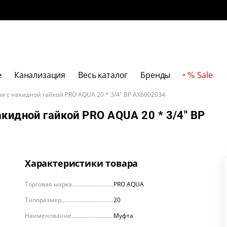
е
Канализация
Весь каталог
Бренды
Sale
я с накидной гайкой PRO AQUA 20 * 3/4" ВР AX6002034
акидной гайкой PRO AQUA 20 * 3/4" ВР
Характеристики товара
Торговая марка
PRO AQUA
Типоразмер
20
Наименование
Муфта