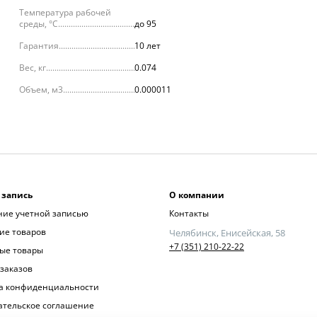
Температура рабочей
среды, °С
до 95
Гарантия
10 лет
Вес, кг
0.074
Объем, м3
0.000011
 запись
О компании
ние учетной записью
Контакты
ие товаров
Челябинск, Енисейская, 58
+7 (351) 210-22-22
ые товары
заказов
а конфиденциальности
ательское соглашение