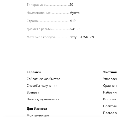
Типоразмер
20
Наименование
Муфта
Страна
КНР
Диаметр резьбы
3/4"ВР
Материал корпуса
Латунь CW617N
Сервисы
Учётная
Собрать заказ быстро
Управле
Способы получения
Сравнен
Возврат
Избранн
Поиск документации
История 
Политик
Для бизнеса
Пользов
Монтажникам