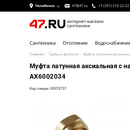
Челябинск
47@47.ru
+7 (351) 210-22-22
Сантехника
Отопление
Водоснабжени
Главная
Трубы и фитинги
Муфта латунная аксиальна
Муфта латунная аксиальная с н
AX6002034
Код товара: 00055737