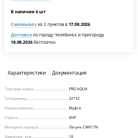
В наличии 6 шт
Самовывоз
из 2 пунктов
с 17.08.2026
Доставка
по городу Челябинск и пригороду
18.08.2026
бесплатно
я
Характеристики
Документация
Торговая марка
PRO AQUA
Типоразмер
32*32
Наименование
Муфта
Страна
КНР
Материал корпуса
Латунь CW617N
Давление, атм.
10