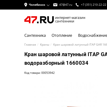
Челябинск
47@47.ru
+7 (351) 210-22-22
Сантехника
Отопление
Водоснабжени
Главная
Краны
Кран шаровой латунный ITAP GAR 166
Кран шаровой латунный ITAP GA
водоразборный 1660034
Код товара: 00053942