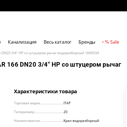
е
Канализация
Весь каталог
Бренды
Sale
 DN20 3/4" НР со штуцером рычаг водоразборный 1660034
R 166 DN20 3/4" НР со штуцером рычаг
Характеристики товара
Торговая марка
ITAP
Типоразмер
20
Наименование
Кран водоразборный