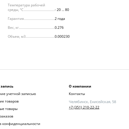
Температура рабочей
среды, °С
- 20 ... 80
Гарантия
2 года
Вес, кг
0.276
Объем, м3
0.000230
 запись
О компании
ние учетной записью
Контакты
ие товаров
Челябинск, Енисейская, 58
+7 (351) 210-22-22
ые товары
заказов
а конфиденциальности