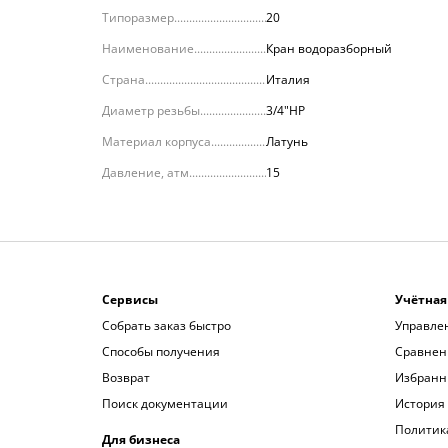
Типоразмер
20
Наименование
Кран водоразборный
Страна
Италия
Диаметр резьбы
3/4"НР
Материал корпуса
Латунь
Давление, атм.
15
Сервисы
Учётная
Собрать заказ быстро
Управле
Способы получения
Сравнен
Возврат
Избранн
Поиск документации
История 
Политик
Для бизнеса