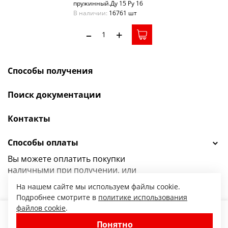
пружинный.Ду 15 Ру 16
пластиковое седло
В наличии:
16761 шт
–
+
Способы получения
Поиск документации
Контакты
Способы оплаты
Вы можете оплатить покупки
наличными при получении, или
выбрать
другой способ оплаты.
На нашем сайте мы используем файлы cookie.
Подробнее смотрите в
политике использования
файлов cookie
.
134.88
Понятно