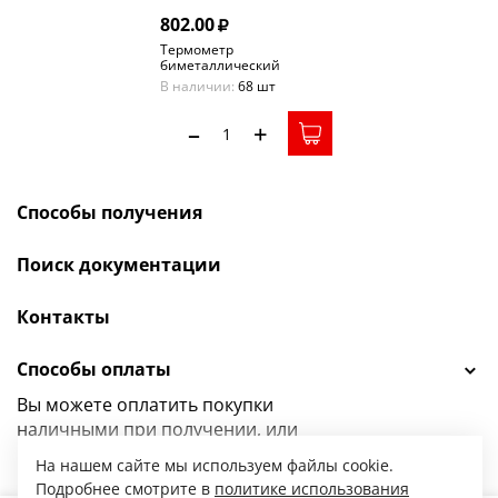
802.00
Термометр
биметаллический
ТБф-120 0…120C°кт.2,5
В наличии:
68 шт
d.63 IP54 ОШ*6 ГЗЛ-РТ
A2.0*14 U46*9/1
–
+
Способы получения
Поиск документации
Контакты
Способы оплаты
Вы можете оплатить покупки
наличными при получении, или
выбрать
другой способ оплаты.
На нашем сайте мы используем файлы cookie.
Подробнее смотрите в
политике использования