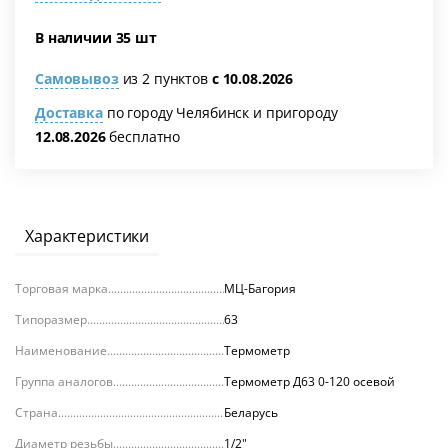
В наличии 35 шт
Самовывоз
из 2 пунктов
с 10.08.2026
Доставка
по городу Челябинск и пригороду
12.08.2026
бесплатно
я
Характеристики
Торговая марка
МЦ-Багория
Типоразмер
63
Наименование
Термометр
Группа аналогов
Термометр Д63 0-120 осевой
Страна
Беларусь
Диаметр резьбы
1/2"